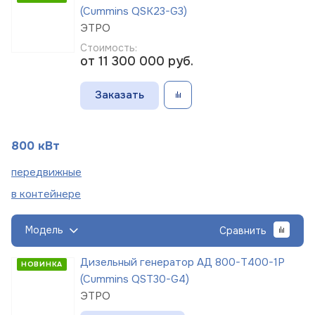
(Cummins QSK23-G3)
ЭТРО
Стоимость:
от 11 300 000
руб.
Заказать
800 кВт
пере
движные
в
контейнере
Модель
Сравнить
Дизельный генератор АД 800-Т400-1Р
НОВИНКА
(Cummins QST30-G4)
ЭТРО