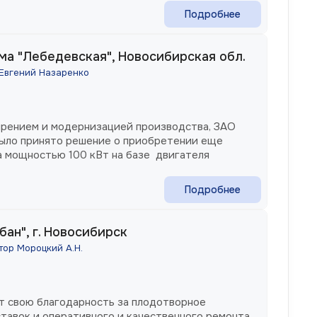
Подробнее
а "Лебедевская", Новосибирская обл.
 Евгений Назаренко
ширением и модернизацией производства, ЗАО
было принято решение о приобретении еще
а мощностью 100 кВт на базе двигателя
Подробнее
ан", г. Новосибирск
тор Мороцкий А.Н.
т свою благодарность за плодотворное
ставок и оперативного и качественного ремонта