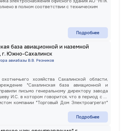
ника электроснабжения офисного здания АО "НПК
олнено в полном соответствии с техническим
Подробнее
кая база авиационной и наземной
, г. Южно-Сахалинск
ора авиабазы В.В. Резников
охотничьего хозяйства Сахалинской области,
чреждение "Сахалинская база авиационной и
аправили письмо генеральному директору завода
еву И.С. в котором говорится, что в период с 19
листом компании "Торговый Дом Электроагрегат"
дились пуско-наладочные работы дизельной
00-2РБК по договору 02У/16 от 11.05.206 г.
Подробнее
у в полном объеме, качественно и в оптимальные
рское карьероуправление" г.