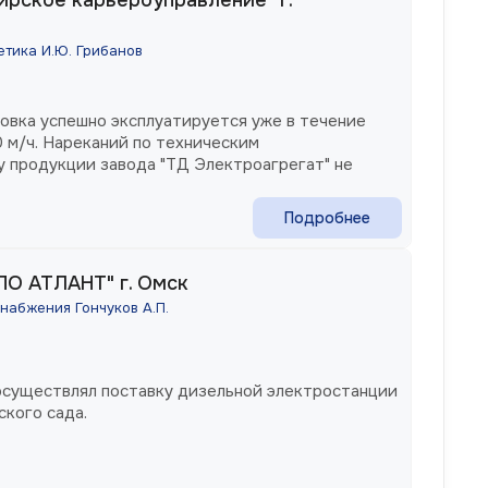
етика И.Ю. Грибанов
овка успешно эксплуатируется уже в течение
 м/ч. Нареканий по техническим
у продукции завода "ТД Электроагрегат" не
вную и качественную работу отдела продаж и
Подробнее
ся на продолжение взаимовыгодного
ПО АТЛАНТ" г. Омск
набжения Гончуков А.П.
осуществлял поставку дизельной электростанции
кого сада.