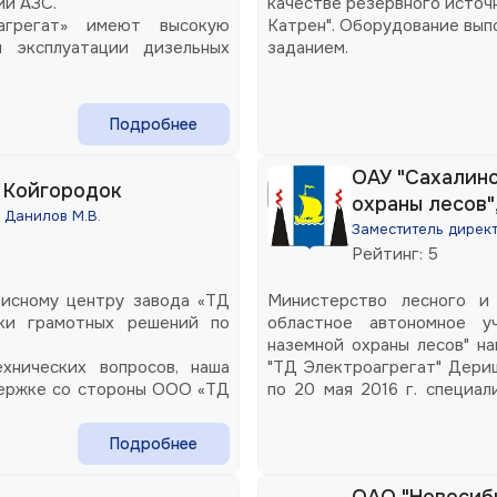
ий АЗС.
качестве резервного источ
агрегат» имеют высокую
Катрен". Оборудование вып
 эксплуатации дизельных
заданием.
Подробнее
ОАУ "Сахалинс
. Койгородок
охраны лесов"
 Данилов М.В.
Заместитель директ
Рейтинг: 5
висному центру завода «ТД
Министерство лесного и 
ски грамотных решений по
областное автономное у
наземной охраны лесов" н
хнических вопросов, наша
"ТД Электроагрегат" Дериш
держке со стороны ООО «ТД
по 20 мая 2016 г. специа
Мирахимовым Р.М. прово
электростанции АД200-Т4
Подробнее
Специалист произвел работ
сроки.
ОАО "Новосиби