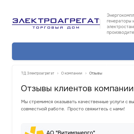
Энергокомпл
генераторы 
электростан
производит
Каталог изделий
ТД Электроагрегат
О компании
Отзывы
О
компании
Отзывы клиентов компании
Свидетельства
Мы стремимся оказывать качественные услуги с в
совместной работе. Просто свяжитесь с нами!
Партнеры
Отзывы
АО "Витимэнерго"