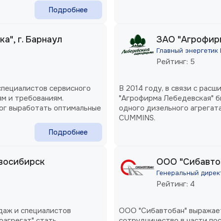
Подробнее
", г. Барнаул
ЗАО "Агрофирм
Главный энергетик
Рейтинг: 5
пециалистов сервисного
В 2014 году, в связи с рас
м и требованиям.
"Агрофирма Лебедевская" 
ог выработать оптимальные
одного дизельного агрегат
CUMMINS.
Подробнее
овосибирск
ООО "Сибавтоб
Генеральный дирек
Рейтинг: 4
даж и специалистов
ООО "Сибавтобан" выражае
оагрегат" стать
сотрудничество в части по