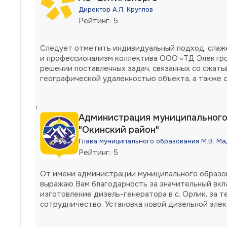
Директор А.Л. Круглов
Карточка
Рейтинг: 5
предприятия
Находим
Следует отметить индивидуальный подход, слаж
и профессионализм коллектива ООО «ТД Электро
решения
решении поставленных задач, связанных со сжаты
для
географической удаленностью объекта, а также 
любой
логистических схем
задачи.
Просто
Администрация муниципального
расскажите
"Окинский район"
нам
Глава муниципального образования М.В. Ма
о
Рейтинг: 5
ней!
От имени администрации муниципального образов
выражаю Вам благодарность за значительный вкл
изготовление дизель-генератора в с. Орлик, за 
сотрудничество. Установка новой дизельной эле
является очень значимым событием