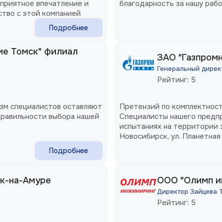
приятное впечатление и
благодарность за нашу раб
тво с этой компанией
Подробнее
ие Томск" филиал
ЗАО "Газпромн
Генеральный директ
Рейтинг: 5
зм специалистов оставляют
Претензий по комплектности
правильности выбора нашей
Специалисты нашего предпр
испытаниях на территории з
Новосибирск, ул. Планетна
электроагрегата.
Подробнее
ск-на-Амуре
ООО "Олимп ин
Директор Зайцева Т
Рейтинг: 5