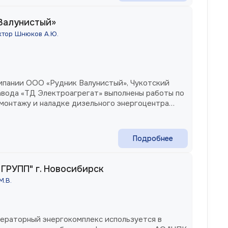
Валунистый»
тор Шнюков А.Ю.
пании ООО «Рудник Валунистый», Чукотский
авода «ТД Электроагрегат» выполнены работы по
 монтажу и наладке дизельного энергоцентра
ем 6.3кВ производства АО «Электроагрегат»
Подробнее
ГРУПП" г. Новосибирск
М.В.
ераторный энергокомплекс используется в