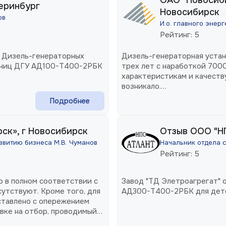
теринбург
Новосибирск
ов
И.о. главного энерг
Рейтинг: 5
у Дизель-генераторных
Дизель-генераторная устан
ениц ДГУ АД100-Т400-2РБК
трех лет с наработкой 7000
характеристикам и качеств
возникало.
Благодарим Вас за операти
Подробнее
сервисного центра, надеем
сотрудничества.
ск», г Новосибирск
Отзыв ООО "Н
звитию бизнеса М.В. Чуманов
Начальник отдела с
Рейтинг: 5
о в полном соответствии с
Завод "ТД Элетроагрегат" 
сутствуют. Кроме того, для
АД300-Т400-2РБК для детс
ставлено с опережением
вке на отбор, проводимый