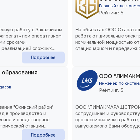
Главный электромех
Рейтинг: 5
енную работу с Заказчиком
На объектах ООО Старател
агрегат» при оперативном
работают дизельные электр
ми сроками,
номинальной мощностью от 
с реализацией сложных
стационарном и передвижно
Подробнее
 образования
ООО "ЛИМАК
Инженер по система
дасов
Рейтинг: 5
ания "Окинский район"
ООО "ЛИМАКМАРАЩСТРОЙ" в
ад в производство и
сотрудникам и руководству
тесное и плодотворное
профессионализм в работе,
ктрической станции
выпускаемого Вами оборудо
служб в решении возникающ
Подробнее
кратчайшие сроки!