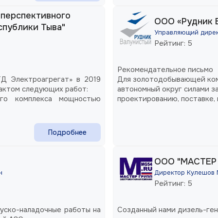
 перспективного
ООО «Рудник 
спублики Тыва"
Управляющий дирек
Рейтинг: 5
Рекомендательное письмо
ТД Электроагрегат» в 2019
Для золотодобывающей ком
рактом следующих работ:
автономный округ силами з
ого комплекса мощностью
проектированию, поставке,
мощностью 5МВт напряжени
(г.Новосибирск).
Подробнее
ООО "МАСТЕР 
н
Директор Кулешов 
Рейтинг: 5
уско-наладочные работы на
Созданный нами дизель-ген