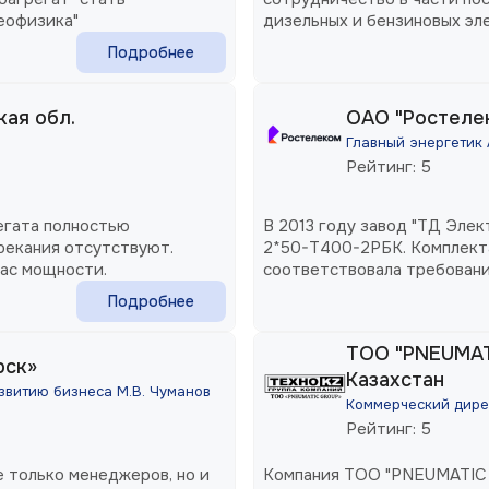
еофизика"
дизельных и бензиновых эл
Подробнее
ая обл.
ОАО "Ростелек
Главный энергетик 
Рейтинг: 5
егата полностью
В 2013 году завод "ТД Эле
рекания отсутствуют.
2*50-Т400-2РБК. Комплект
ас мощности.
соответствовала требовани
Подробнее
ТОО "PNEUMATI
рск»
Казахстан
звитию бизнеса М.В. Чуманов
Коммерческий дире
Рейтинг: 5
 только менеджеров, но и
Компания ТОО "PNEUMATIC 