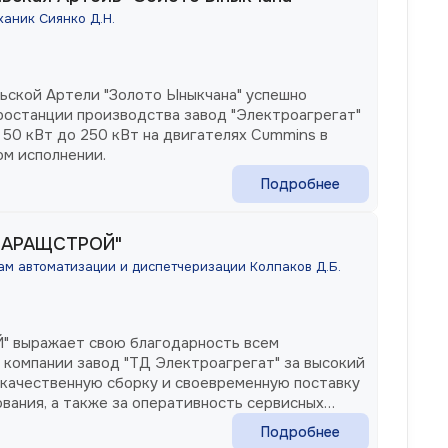
аник Сиянко Д.Н.
ьской Артели "Золото Ыныкчана" успешно
останции производства завод "Электроагрегат"
50 кВт до 250 кВт на двигателях Cummins в
м исполнении.
Подробнее
МАРАЩСТРОЙ"
м автоматизации и диспетчеризации Колпаков Д.Б.
ыражает свою благодарность всем
 компании завод "ТД Электроагрегат" за высокий
 качественную сборку и своевременную поставку
вания, а также за оперативность сервисных
их проблем и устранении неполадок в
Подробнее