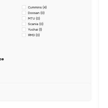
Cummins (
4
)
Doosan (
0
)
MTU (
0
)
Scania (
0
)
Yuchai (
1
)
ЯМЗ (
0
)
ов