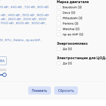
Марка двигателя
00 кВт
,
640 кВт
,
720 кВт
,
800 кВт
Baudouin (
3
)
Deuz (
0
)
 кВт
,
1450 кВт
,
1500 кВт
,
1600 кВт
Mitsubishi (
3
)
 кВт
,
2600 кВт
,
3000 кВт
,
3500
,
7000 кВт
,
8000 кВт
,
9000 кВт
,
Perkins (
3
)
Weichai (
0
)
пр-во КНР (
0
)
МЗ
,
MTU
,
Perkins
,
пр-во КНР
,
Энергокомплекс
Да (
0
)
Электростанции для ЦОД
Да (
0
)
 000
Сбросить