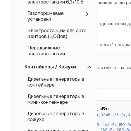
электростанции 6,3/10,5
электроснабжения в качестве источников электро
кВ
Mitsubishi, Deutz.
Газопоршневые
установки
Представленные в каталоге ДЭС предназначены дл
Электростанции для дата-
магистральных электросетей.
центров (ЦОДов)
Компания "Торговый Дом Электроагрегат" предла
Передвижные
производителя.
электростанции
Контейнеры / Кожухи
Наши специалисты ответят на л
Дизельные генераторы в
контейнере
Дизельные генераторы в
мини-контейнере
Быстрый подбор по мощности, кВт:
Дизельные генераторы в
до 100 кВт:
16 кВт
,
20 кВт
,
24 кВт
,
30 кВт
,
32 кВт
,
36 кВт
,
4
кожухе
кВт
,
80 кВт
,
90 кВт
,
100 кВт
от 120 до 500 кВт:
110 кВт
,
120 кВт
,
130 кВт
,
144 кВт
,
150 кВ
кВт
,
220 кВт
,
240 кВт
,
250 кВт
,
256 кВт
,
260 кВт
,
280 кВт
Блочно-модульные здания