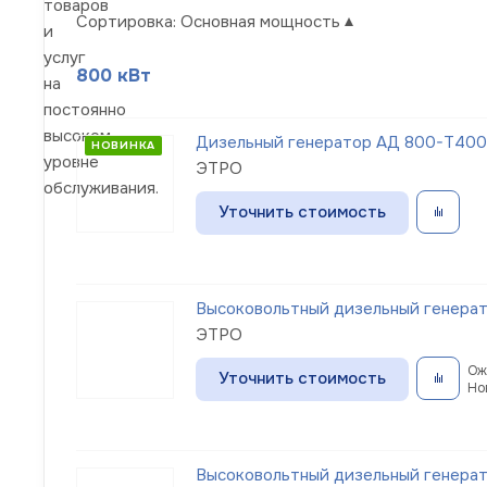
товаров
Сортировка:
Основная мощность
и
услуг
800 кВт
на
постоянно
высоком
Дизельный генератор АД 800-Т400
НОВИНКА
уровне
ЭТРО
обслуживания.
Уточнить стоимость
Высоковольтный дизельный генерат
ЭТРО
Ож
Уточнить стоимость
Но
Высоковольтный дизельный генерат