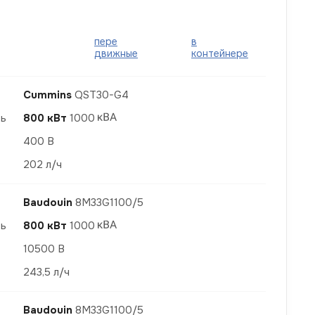
пере
в
движные
контейнере
Cummins
QST30-G4
ть
800 кВт
1000
400 В
202 л/ч
Baudouin
8M33G1100/5
ть
800 кВт
1000
10500 В
243,5 л/ч
Baudouin
8M33G1100/5