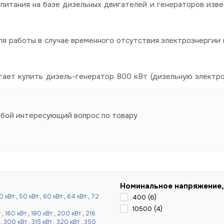
питания на базе дизельных двигателей и генераторов изве
я работы в случае временного отсутствия электроэнергии в
гает купить дизель-генератор 800 кВт (дизельную электр
юбой интересующий вопрос по товару
Номинальное напряжение,
0 кВт
,
50 кВт
,
60 кВт
,
64 кВт
,
72
400 (
6
)
10500 (
4
)
т
,
160 кВт
,
180 кВт
,
200 кВт
,
216
,
300 кВт
,
315 кВт
,
320 кВт
,
350