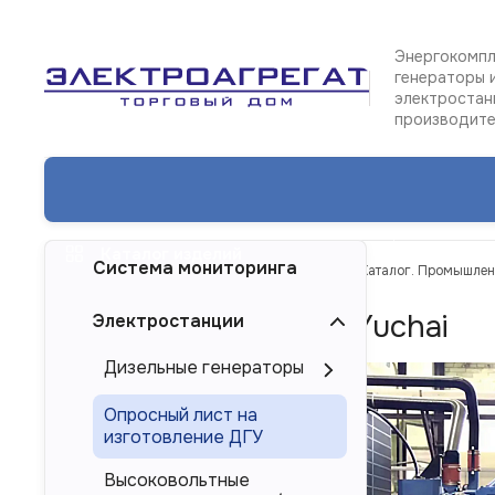
Энергокомпл
генераторы 
электростан
производит
Каталог изделий
Система мониторинга
ТД Электроагрегат
Каталог изделий
Каталог. Промышлен
ГПУ с двигателем Yuchai
Электростанции
Дизельные генераторы
Опросный лист на
изготовление ДГУ
Высоковольтные