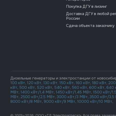
Покупка ДГУ в лизинг
Доставка ДГУ в любой ре
России
Сдача объекта заказчику
Дизельные генераторы и электростанции от новосиби
100 кВт
,
120 кВт
,
130 кВт,
150 кВт
,
160 кВт
,
180 кВт
,
200
кВт
,
500 кВт
,
520 кВт
,
540 кВт
,
560 кВт
,
600 кВт
,
640 
МВт
,
1400 кВт/1,4 МВт
,
1450 кВт/1,45 МВт
,
1500 кВт/1,
МВт
,
2500 кВт/2,5 МВт
,
3000 кВт/3 МВт
,
3500 кВт/3,5
8000 кВт/8 МВт
,
9000 кВт/9 МВт
,
10000 кВт/10 МВт
,
© 2001—2026, ООО «ТД Электроагрегат». Все права защище