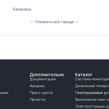
Балашиха
Показать все города
Дополнительно
Каталог
Документация
Система монитори
Аукцион
Дизельные генера
вание
Пресс-центр
Газопоршневые ус
Проекты
Высоковольтные г
Электростанции д