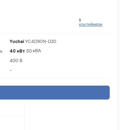
в
контейнере
Yuchai
YC4D90N-D30
ть
40 кВт
50
400 В
–