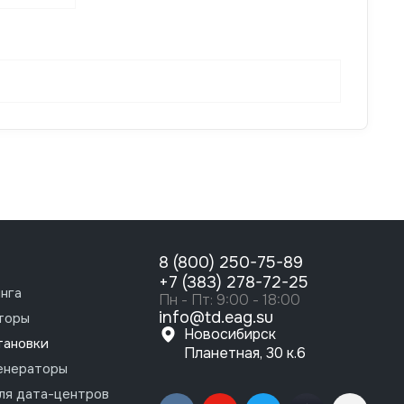
8 (800) 250-75-89
+7 (383) 278-72-25
нга
Пн - Пт: 9:00 - 18:00
info@td.eag.su
торы
Новосибирск
тановки
Планетная, 30 к.6
енераторы
ля дата-центров