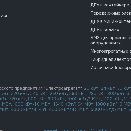
ДГУ в контейнере
Передвижные эле
гион
ДГУ в мини-конте
ДГУ в кожухе
БМЗ для промышле
оборудования
Многоагрегатные 
Гибридная электр
Источники беспер
рского предприятия "Электроагрегат":
20 кВт,
24 кВт,
30 кВ
 кВт
,
220 кВт
,
240 кВт
,
250 кВт
,
260 кВт,
280 кВт
,
300 кВт
,
3
кВт
,
720 кВт
,
800 кВт
,
900 кВт
,
1000 кВт/1 МВт
,
1100 кВт/1,1
5 МВт
,
1600 кВт/1,6 МВт
,
1640 кВт/1,64 МВт
,
1800 кВт/1,8 МВ
 МВт
,
4000 кВт/4 МВт
,
4500 кВт/4,5 МВт
,
5000 кВт/5 МВт
,
6
Разработка сайта
-
ITConstruct
ны