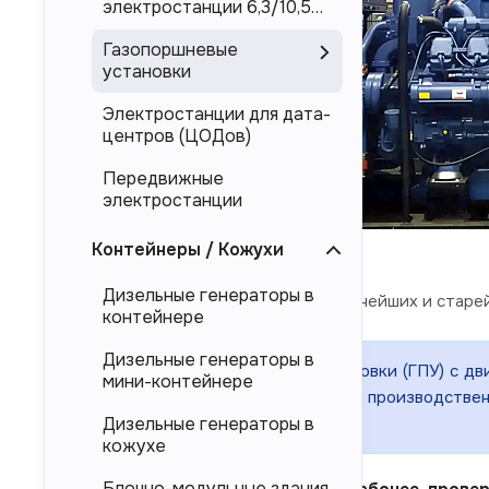
электростанции 6,3/10,5
кВ
Газопоршневые
установки
Электростанции для дата-
центров (ЦОДов)
Передвижные
электростанции
Контейнеры / Кожухи
Дизельные генераторы в
Yuchai
- один из крупнейших и стар
контейнере
Дизельные генераторы в
Газопоршневые установки (ГПУ) с дв
мини-контейнере
непрерывного электроснабжения производственн
дата-центров и других сферах
Дизельные генераторы в
кожухе
Блочно-модульные здания
ГПУ на двигателях Yuchai – это рабочее, пров