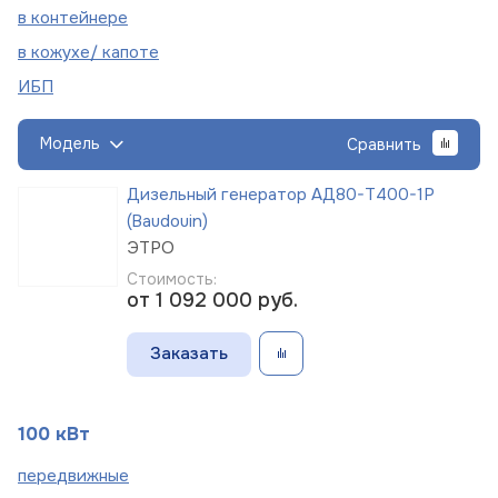
в
контейнере
в кожухе/
капоте
ИБП
Модель
Сравнить
Дизельный генератор АД80-Т400-1Р
(Baudouin)
ЭТРО
Стоимость:
от 1 092 000
руб.
Заказать
100 кВт
пере
движные