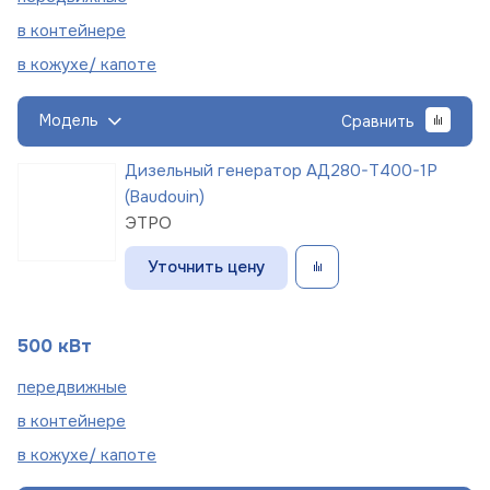
в
контейнере
в кожухе/
капоте
Модель
Сравнить
Дизельный генератор АД280-Т400-1Р
(Baudouin)
ЭТРО
Уточнить цену
500 кВт
пере
движные
в
контейнере
в кожухе/
капоте