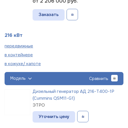
от 2 206 000
руб.
Заказать
216 кВт
пере
движные
в
контейнере
в кожухе/
капоте
Модель
Сравнить
Дизельный генератор АД 216-Т400-1Р
(Cummins QSM11-G1)
ЭТРО
Уточнить цену