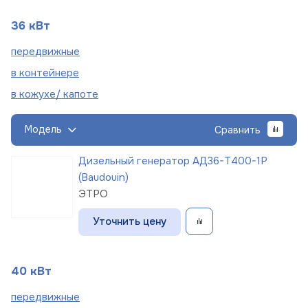
36 кВт
пере
движные
в
контейнере
в кожухе/
капоте
Модель
Сравнить
Дизельный генератор АД36-Т400-1Р
(Baudouin)
ЭТРО
Уточнить цену
40 кВт
пере
движные