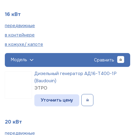
16 кВт
пере
движные
в
контейнере
в кожухе/
капоте
Модель
Сравнить
Дизельный генератор АД16-Т400-1Р
(Baudouin)
ЭТРО
Уточнить цену
20 кВт
пере
движные