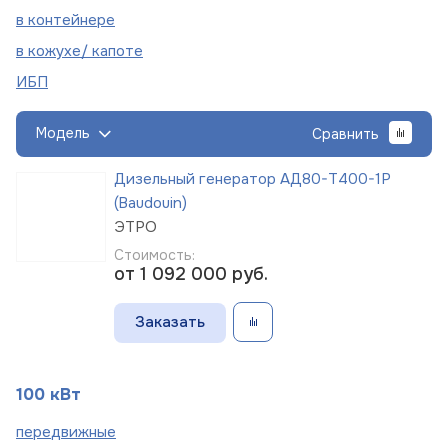
в
контейнере
в кожухе/
капоте
ИБП
Модель
Сравнить
Дизельный генератор АД80-Т400-1Р
(Baudouin)
ЭТРО
Стоимость:
от 1 092 000
руб.
Заказать
100 кВт
пере
движные