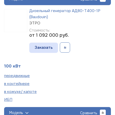
Дизельный генератор АД80-Т400-1Р
(Baudouin)
ЭТРО
Стоимость:
от 1 092 000
руб.
Заказать
100 кВт
пере
движные
в
контейнере
в кожухе/
капоте
ИБП
Модель
Сравнить