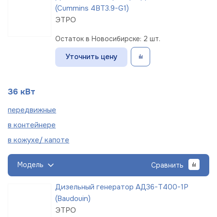
(Cummins 4BT3.9-G1)
ЭТРО
Остаток в Новосибирске: 2 шт.
Уточнить цену
36 кВт
пере
движные
в
контейнере
в кожухе/
капоте
Модель
Сравнить
Дизельный генератор АД36-Т400-1Р
(Baudouin)
ЭТРО