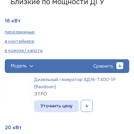
Близкие по мощности ДГУ
16 кВт
пере
движные
в
контейнере
в кожухе/
капоте
Модель
Сравнить
Дизельный генератор АД16-Т400-1Р
(Baudouin)
ЭТРО
Уточнить цену
20 кВт