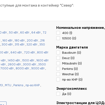
ступные для монтажа в контейнер "Север":
Номинальное напряжение,
0 кВт
,
50 кВт
,
60 кВт
,
64 кВт
,
72
400 (
1
)
10500 (
0
)
т
,
160 кВт
,
180 кВт
,
200 кВт
,
216
,
300 кВт
,
315 кВт
,
320 кВт
,
350
Марка двигателя
00 кВт
,
640 кВт
,
720 кВт
,
800 кВт
Baudouin (
0
)
Deuz (
0
)
 кВт
,
1450 кВт
,
1500 кВт
,
1600 кВт
Mitsubishi (
0
)
 кВт
,
2600 кВт
,
3000 кВт
,
3500
,
7000 кВт
,
8000 кВт
,
9000 кВт
,
Perkins (
0
)
Weichai (
0
)
пр-во КНР (
0
)
МЗ
,
MTU
,
Perkins
,
пр-во КНР
,
Энергокомплекс
Да (
0
)
Электростанции для ЦОД