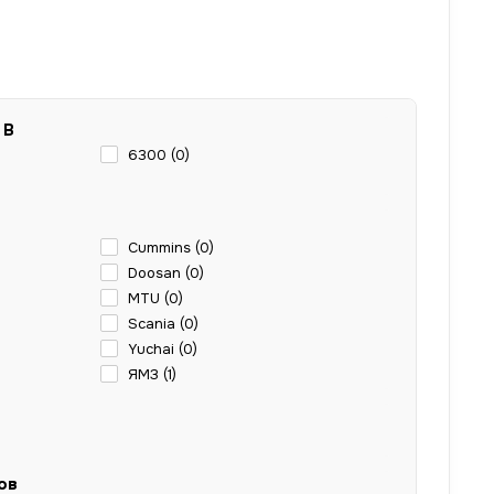
 В
6300 (
0
)
Cummins (
0
)
Doosan (
0
)
MTU (
0
)
Scania (
0
)
Yuchai (
0
)
ЯМЗ (
1
)
ов