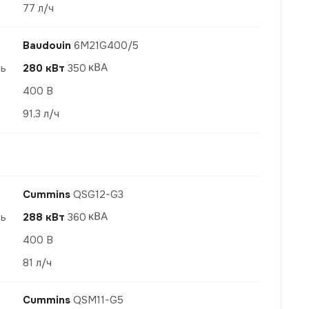
77 л/ч
Baudouin
6M21G400/5
ть
280 кВт
350
400 В
91,3 л/ч
Cummins
QSG12-G3
ть
288 кВт
360
400 В
81 л/ч
Cummins
QSM11-G5