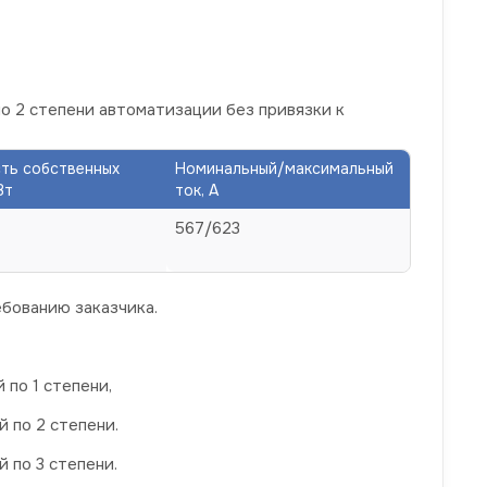
по 2 степени автоматизации без привязки к
ть собственных
Номинальный/максимальный
Вт
ток, А
567/623
бованию заказчика.
по 1 степени,
 по 2 степени.
 по 3 степени.