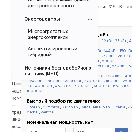
для промышленного
Дизельные электростанции мощностью 315 кВт, до
тяжеловесного
оборудования (БМЗ)
Энергоцентры
Многоагрегатные
Быстрый подбор по мощности, кВт:
энергокомплексы
до 100 кВт:
16 кВт
,
20 кВт
,
24 кВт
,
30 кВт
,
32 кВт
,
36 кВт
,
4
кВт
,
80 кВт
,
90 кВт
,
100 кВт
Автоматизированный
от 120 до 500 кВт:
110 кВт
,
120 кВт
,
130 кВт
,
144 кВт
,
150 кВ
гибридный
кВт
,
220 кВт
,
240 кВт
,
250 кВт
,
256 кВт
,
260 кВт
,
280 кВт
энергокомплекс (АГЭК)
кВт
,
360 кВт
,
400 кВт
,
450 кВт
,
480 кВт
,
500 кВт
от 520 до 1000 кВт:
520 кВт
,
540 кВт
,
550 кВт
,
560 кВт
,
6
Источники бесперебойного
,
900 кВт
,
1000 кВт
питания (ИБП)
более 1000 кВт:
1100 кВт
,
1120 кВт
,
1200 кВт
,
1320 кВт
,
1400
,
1640 кВт
,
1800 кВт
,
2000 кВт
,
2200 кВт
,
2400 кВт
,
2500
Цель
кВт
,
4000 кВт
,
4500 кВт
,
5000 кВт
,
6000 кВт
,
6500 кВт
нашей
10000 кВт
компании
Быстрый подбор по двигателю:
—
Doosan
,
Cummins
,
Baudouin
,
Deutz
,
Mitsubishi
,
Scania
,
Я
предложение
Yuchai
,
Weichai
широкого
Номинальная мощность, кВт
ассортимента