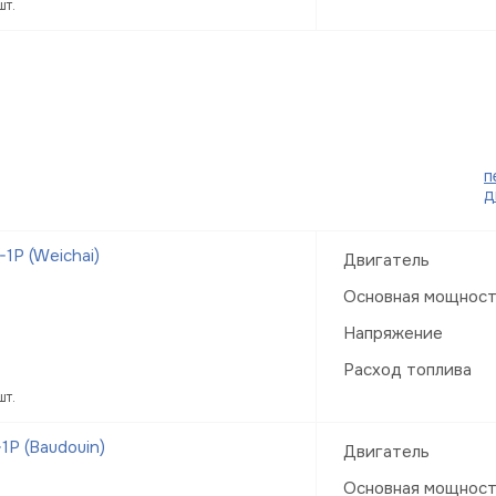
шт.
п
д
1Р (Weichai)
Двигатель
Основная мощнос
Напряжение
Расход топлива
шт.
Р (Baudouin)
Двигатель
Основная мощнос