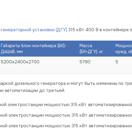
-генераторной установки (ДГУ)
315 кВт 400 В в контейнере 
Габариты блок-контейнера (БК)-
Масса
Мощнос
ДхШхВ, мм
(БК+ДГУ), кг
нужд, к
5200х2400х2700
5790
5
аркой дизельного генератора и могут быть изменены по тре
и автоматизации до третьей.
ой электростанции мощностью 315 кВт автоматизированной 
ной электростанции мощностью 315 кВт автоматизированной
ной электростанции мощностью 315 кВт автоматизированной