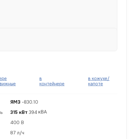
ере
в
в кожухе/
вижные
контейнере
капоте
ЯМЗ
-830.10
ть
315 кВт
394
400 В
87 л/ч