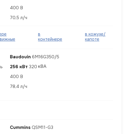
400 В
70,5 л/ч
ере
в
в кожухе/
вижные
контейнере
капоте
Baudouin
6M16G350/5
ть
256 кВт
320
400 В
78,4 л/ч
Cummins
QSM11-G3