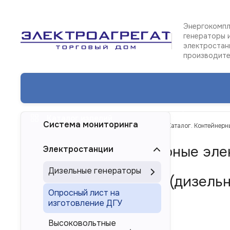
Энергокомпл
генераторы 
электростан
производит
Каталог изделий
Система мониторинга
ТД Электроагрегат
Каталог изделий
Каталог. Контейнерн
Каталог. Контейнерные эле
Электростанции
Дизельные генераторы
Дизель-генератор (дизельн
Опросный лист на
изготовление ДГУ
Торговая марка ЭТРО
Высоковольтные