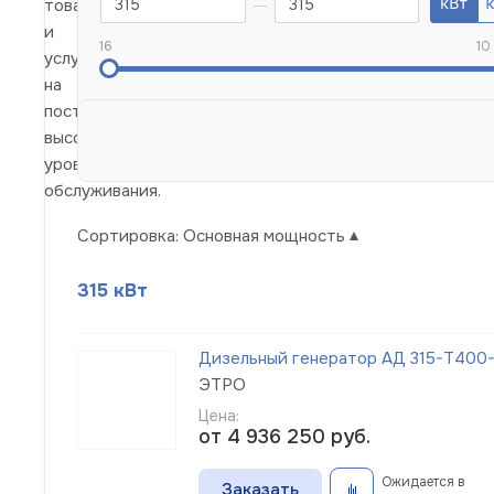
товаров
и
16
10
услуг
на
постоянно
высоком
уровне
обслуживания.
Сортировка:
Основная мощность
315 кВт
Дизельный генератор АД 315-Т400-
ЭТРО
Цена:
от 4 936 250
руб.
Ожидается в
Заказать