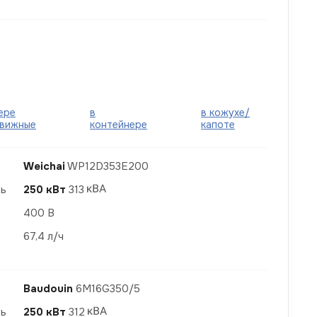
ере
в
в кожухе/
вижные
контейнере
капоте
Weichai
WP12D353E200
ть
250 кВт
313
400 В
67,4 л/ч
Baudouin
6M16G350/5
ть
250 кВт
312