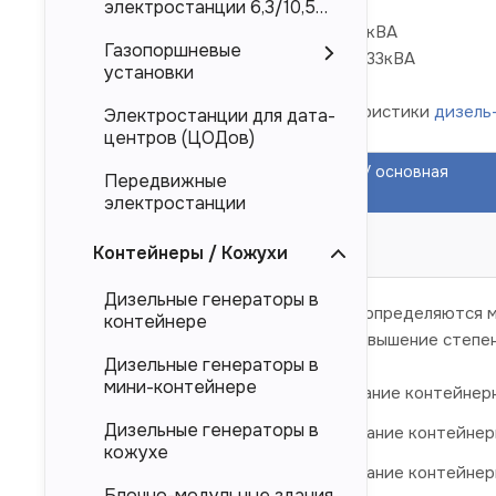
Номинальное напряжение 0,4 кВ
электростанции 6,3/10,5
кВ
Номинальная мощность 315кВт/394кВА
Газопоршневые
Максимальная мощность 346 кВт/433кВА
установки
Усредненные технические характеристики
дизель
Электростанции для дата-
центров (ЦОДов)
конкретной модели:
Наименование
Мощность ДГУ основная
Передвижные
изделия
(кВА/кВт)
электростанции
АД315-Т400-
394/315
Контейнеры / Кожухи
2РБК
Дизельные генераторы в
* Габаритные размеры контейнера определяются м
контейнере
Для ДГУ в контейнере возможно повышение степен
Дизельные генераторы в
мини-контейнере
АД 315-Т400-1РБК
- наименование контейнерн
Дизельные генераторы в
АД 315-Т400-2РБК
- наименование контейнер
кожухе
АД 315-Т400-3РБК
- наименование контейнер
Блочно-модульные здания