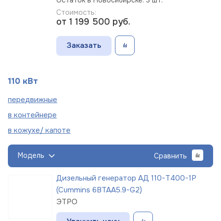
Стоимость:
от 1 199 500
руб.
Заказать
110 кВт
пере
движные
в
контейнере
в кожухе/
капоте
Модель
Сравнить
Дизельный генератор АД 110-Т400-1Р
(Cummins 6BTAA5.9-G2)
ЭТРО