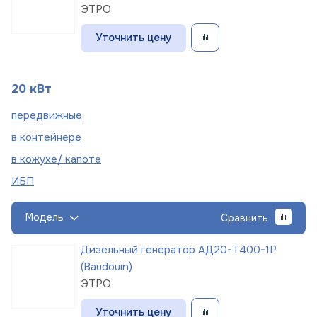
ЭТРО
Уточнить цену
20 кВт
пере
движные
в
контейнере
в кожухе/
капоте
ИБП
Модель
Сравнить
Дизельный генератор АД20-Т400-1Р
(Baudouin)
ЭТРО
Уточнить цену