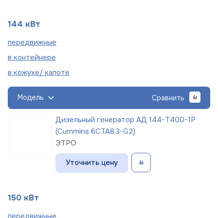
144 кВт
пере
движные
в
контейнере
в кожухе/
капоте
Модель
Сравнить
Дизельный генератор АД 144-Т400-1Р
(Cummins 6CTA8.3-G2)
ЭТРО
Уточнить цену
150 кВт
пере
движные