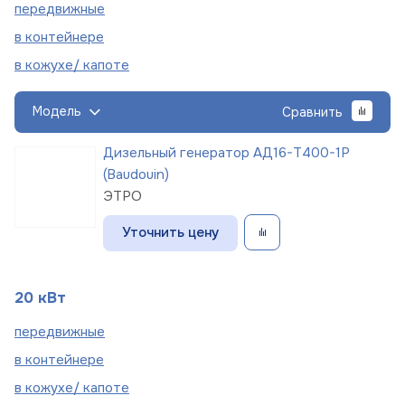
пере
движные
в
контейнере
в кожухе/
капоте
Модель
Сравнить
Дизельный генератор АД16-Т400-1Р
(Baudouin)
ЭТРО
Уточнить цену
20 кВт
пере
движные
в
контейнере
в кожухе/
капоте